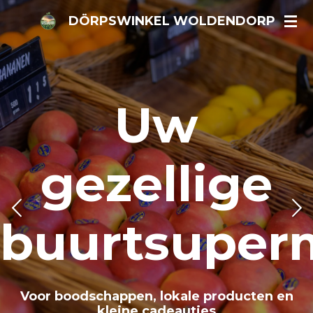
Ga
DÖRPSWINKEL WOLDENDORP
direct
naar
de
hoofdinhoud
Uw
gezellige
markt!
buurtsuper
Voor boodschappen, lokale producten en
kleine cadeautjes